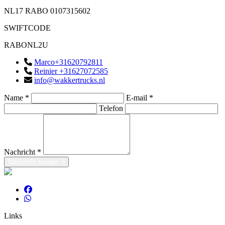
NL17 RABO 0107315602
SWIFTCODE
RABONL2U
Marco+31620792811
Reinier +31627072585
info@wakkertrucks.nl
Name *
E-mail *
Telefon
Nachricht *
Nachricht senden
Links