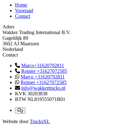
Home
Voorraad
Contact
Adres
Wakker Trading International B.V.
Gageldijk 89
3602 AJ Maarssen
Nederland
Contact
Marco+31620792811
Reinier +31627072585
Marco +31620792811
Reinier +31627072585
info@wakkertrucks.nl
KVK
30203838
BTW
NL819555071B01
Website door
TrucksNL