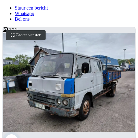
Stuur een bericht
Whatsapp
Bel ons
1
/
12
Groter venster