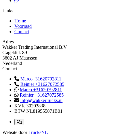
Links
Home
Voorraad
Contact
Adres
Wakker Trading International B.V.
Gageldijk 89
3602 AJ Maarssen
Nederland
Contact
Marco+31620792811
Reinier +31627072585
Marco +31620792811
Reinier +31627072585
info@wakkertrucks.nl
KVK
30203838
BTW
NL819555071B01
Website door
TrucksNL