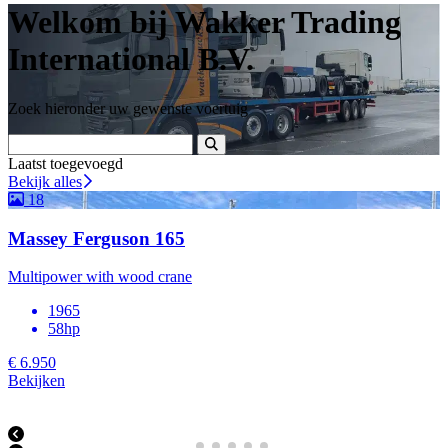
Welkom bij Wakker Trading
International B.V.
Zoek hieronder uw gewenste voertuig
Laatst toegevoegd
Bekijk alles
18
Massey Ferguson 165
Multipower with wood crane
1965
58hp
€ 6.950
Bekijken