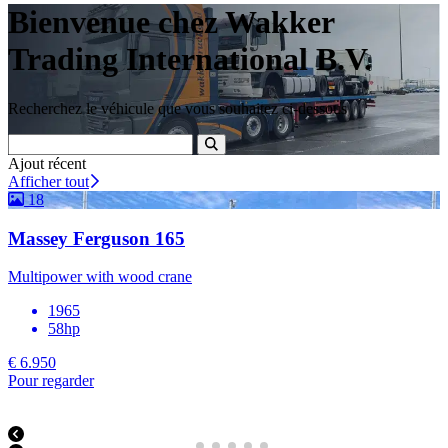
Bienvenue chez Wakker
Trading International B.V.
Recherchez le véhicule que vous souhaitez ci-dessous
Ajout récent
Afficher tout
18
Massey Ferguson 165
Multipower with wood crane
1965
58hp
€ 6.950
Pour regarder