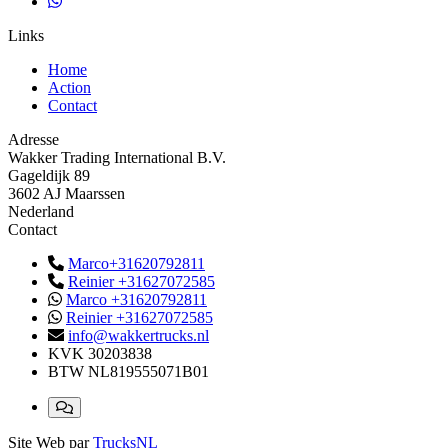
Links
Home
Action
Contact
Adresse
Wakker Trading International B.V.
Gageldijk 89
3602 AJ Maarssen
Nederland
Contact
Marco+31620792811
Reinier +31627072585
Marco +31620792811
Reinier +31627072585
info@wakkertrucks.nl
KVK
30203838
BTW
NL819555071B01
Site Web par
TrucksNL