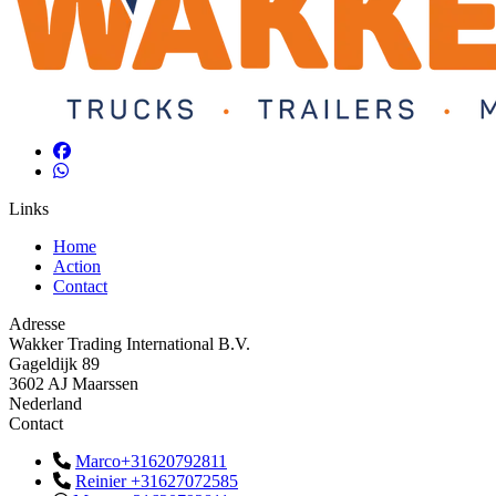
Links
Home
Action
Contact
Adresse
Wakker Trading International B.V.
Gageldijk 89
3602 AJ Maarssen
Nederland
Contact
Marco+31620792811
Reinier +31627072585