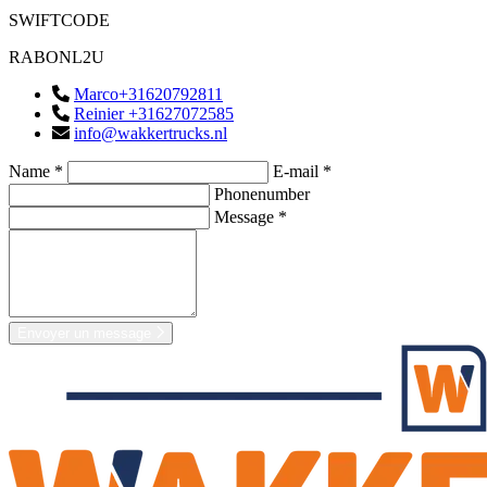
SWIFTCODE
RABONL2U
Marco+31620792811
Reinier +31627072585
info@wakkertrucks.nl
Name *
E-mail *
Phonenumber
Message *
Envoyer un message