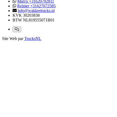
Marco +31620792811
Reinier +31627072585
info@wakkertrucks.nl
KVK
30203838
BTW
NL819555071B01
Site Web par
TrucksNL